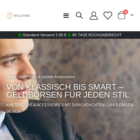
Artikel
0
Navigation
Wagen
umschalten
Standard-Versand 3.95 €
90 TAGE RÜCKGABERECHT
Leder-Geldbörsen & smarte Accessoires
VON KLASSISCH BIS SMART –
GELDBÖRSEN FÜR JEDEN STIL
KARTENETUIS & ACCESSOIRES MIT DURCHDACHTEM, LANGLEBIGEM
DESIGN