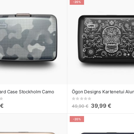
-20%
ard Case Stockholm Camo
Rating:
0%
 €
39,99 €
49,90 €
-20%