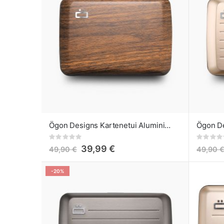
Ögon Designs Kartenetui Aluminium Smart Case V2 Sequoia
Rating:
Rating:
0%
0%
39,99 €
49,90 €
49,90 
-20%