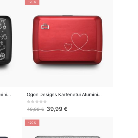
-20%
Ögon Designs Kartenetui Aluminium Smart Case V2 Skulls
Ögon Designs Kartenetui Aluminium Smart Case V2 Love
Rating:
0%
39,99 €
49,90 €
-20%