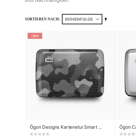
und Nachhaltigkeit.
Absteigend
SORTIEREN NACH
sortieren
-20%
Ögon Designs Kartenetui Smart Case Camo
Ögon Ca
Rating:
Rating: