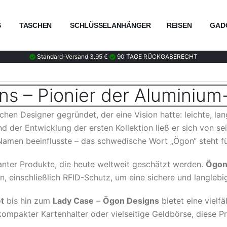
S
TASCHEN
SCHLÜSSELANHÄNGER
REISEN
GAD
Standard-Versand 3.95 €
90 TAGE RÜCKGABERECHT
s – Pionier der Aluminiu
n Designer gegründet, der eine Vision hatte: leichte, lang
d der Entwicklung der ersten Kollektion ließ er sich von s
amen beeinflusste – das schwedische Wort „Ögon“ steht für
ganter Produkte, die heute weltweit geschätzt werden.
Ögon
, einschließlich RFID-Schutz, um eine sichere und langlebig
t
bis hin zum
Lady Case
–
Ögon Designs
bietet eine vielfä
mpakter Kartenhalter oder vielseitige Geldbörse, diese Prod