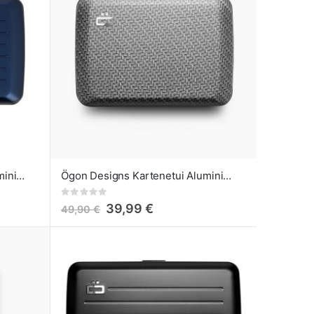
Ögon Designs Kartenetui Aluminium Smart Case V2 Navy Blue
Ögon Designs Kartenetui Aluminium Smart Case V2 Carbon design
Rating:
0%
39,99 €
49,90 €