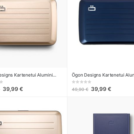
Ögon Designs Kartenetui Aluminium Smart Case V2 Rose Gold
Rating:
0%
39,99 €
39,99 €
€
49,90 €