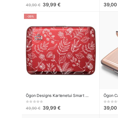
0%
0%
39,99 €
39,00
49,90 €
-20%
Ögon Designs Kartenetui Smart Case Floral
Rating:
Rating:
0%
0%
39,99 €
39,00
49,90 €