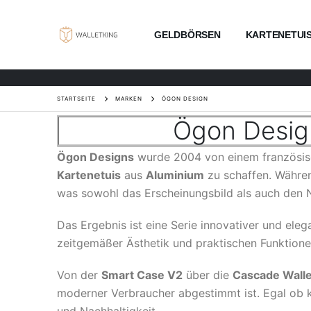
GELDBÖRSEN
KARTENETUI
STARTSEITE
MARKEN
ÖGON DESIGN
Ögon Design
Ögon Designs
wurde 2004 von einem französische
Kartenetuis
aus
Aluminium
zu schaffen. Währen
was sowohl das Erscheinungsbild als auch den N
Das Ergebnis ist eine Serie innovativer und ele
zeitgemäßer Ästhetik und praktischen Funktionen
Von der
Smart Case V2
über die
Cascade Walle
moderner Verbraucher abgestimmt ist. Egal ob ko