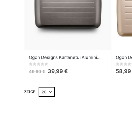
Ögon Designs Kartenetui Aluminium Smart Case V2 Titanium
Rating:
Rating:
0%
0%
39,99 €
58,99
49,90 €
ZEIGE