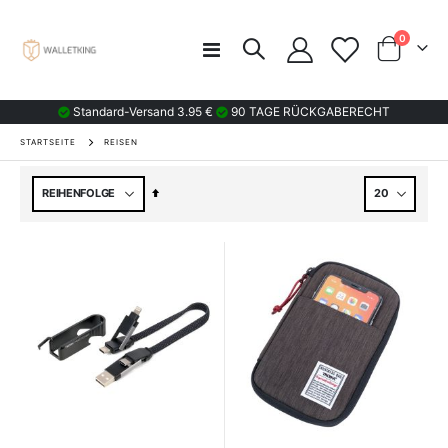
Artikel
0
Navigation
Wagen
umschalten
Standard-Versand 3.95 €
90 TAGE RÜCKGABERECHT
STARTSEITE
REISEN
Absteigend
sortieren