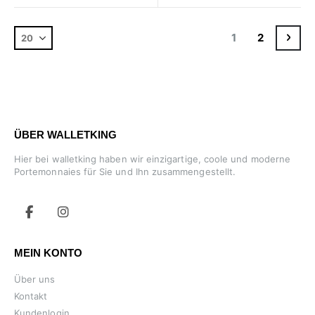
Seite
Sie lesen gerade
Seite
Seit
Zur 
1
2
ÜBER WALLETKING
Hier bei walletking haben wir einzigartige, coole und moderne
Portemonnaies für Sie und Ihn zusammengestellt.
MEIN KONTO
Über uns
Kontakt
Kundenlogin