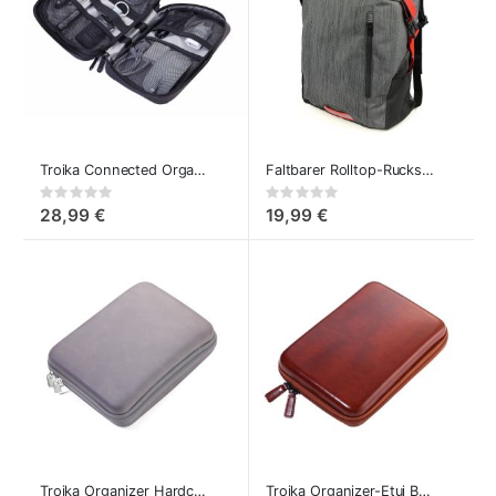
Troika Connected Organizer Tasche für Zubehör, Kabel und Ladegeräte etc
Faltbarer Rolltop-Rucksack - Troika TrekPack Coal
Rating:
Rating:
0%
0%
28,99 €
19,99 €
Troika Organizer Hardcase – Elektronik Organizer
Troika Organizer-Etui Braun