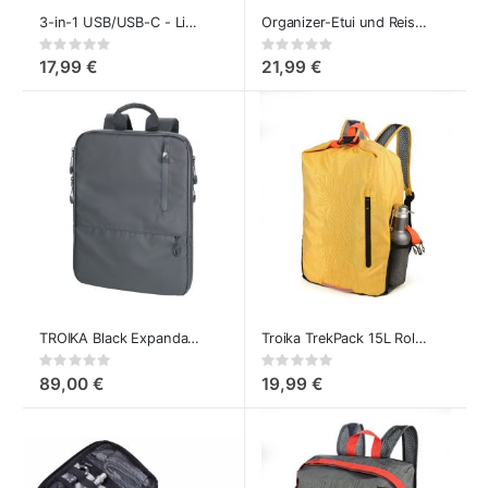
3-in-1 USB/USB-C - Lightning/USB-C Ladekabel mit Flaschenöffner - Multifunktional
Organizer-Etui und Reisebrieftasche Troika Smart Traveler
Rating:
Rating:
0%
0%
17,99 €
21,99 €
TROIKA Black Expandable 16" Laptop-Rucksack
Troika TrekPack 15L Rolltop-Faltrucksack Gelb
Rating:
Rating:
0%
0%
89,00 €
19,99 €