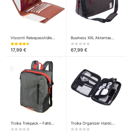
Visconti Reisepasshülle Leder
Business XXL Aktentasche 15.4" Laptoptasche
Bewertung:
Rating:
90%
0%
17,99 €
67,99 €
Troika Trekpack – Faltbarer Rolltop-Rucksack 15L
Troika Organizer Hardcase – Kabeltasche
Rating:
Rating: