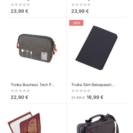
Rating:
Rating:
0%
0%
23,99 €
23,99 €
-23%
Troika Business Tech Pouch - Kabelorganizer Tasche
Troika Slim Reisepasshülle
Rating:
Rating:
0%
0%
22,90 €
16,99 €
21,99 €