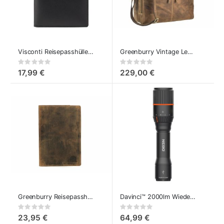
Visconti Reisepasshülle Schwarz Leder
Greenburry Vintage Leder Laptoptasche XL 17 Zoll
Rating:
Rating:
0%
0%
17,99 €
229,00 €
Greenburry Reisepasshülle - Ausweismappe Vintage
Davinci™ 2000lm Wiederaufladbare Leistungsstarke LED-Taschenlampe
Rating:
Rating:
0%
0%
23,95 €
64,99 €