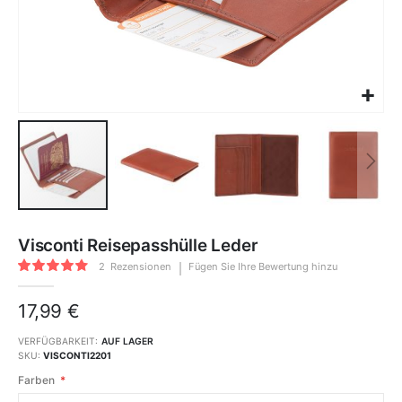
Zum
Anfang
Visconti Reisepasshülle Leder
der
Bildgalerie
Bewertung:
springen
2
Rezensionen
Fügen Sie Ihre Bewertung hinzu
90
100
% of
17,99 €
VERFÜGBARKEIT:
AUF LAGER
SKU
VISCONTI2201
Farben