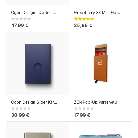
Ögon Designs Quilted Button Card Case Kartenetui Aluminium Rot
Greenburry XS Mini Geldbörse Vintage
Rating:
Bewertung:
0%
100%
47,99 €
25,99 €
Ögon Design Slider Kartenetui Navy Blau
ZEN Pop-Up Kartenetui Orange
Rating:
Rating:
0%
0%
38,99 €
17,99 €