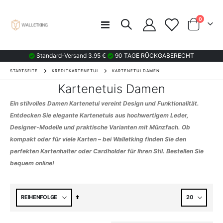
Artikel
0
Navigation
Wagen
umschalten
Standard-Versand 3.95 €
90 TAGE RÜCKGABERECHT
STARTSEITE
KREDITKARTENETUI
KARTENETUI DAMEN
Kartenetuis Damen
Ein stilvolles Damen Kartenetui vereint Design und Funktionalität.
Entdecken Sie elegante Kartenetuis aus hochwertigem Leder,
Designer-Modelle und praktische Varianten mit Münzfach. Ob
kompakt oder für viele Karten – bei Walletking finden Sie den
perfekten Kartenhalter oder Cardholder für Ihren Stil. Bestellen Sie
bequem online!
Absteigend
sortieren