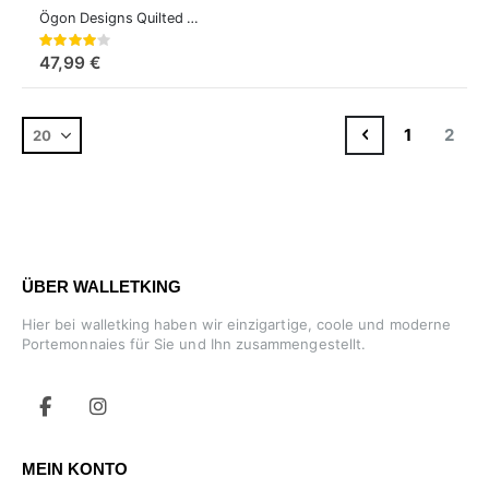
Ögon Designs Quilted Button Card Case Kartenetui Aluminium
Bewertung:
80%
47,99 €
Seite
Seite
Zurück
Seite
Sie l
1
2
ÜBER WALLETKING
Hier bei walletking haben wir einzigartige, coole und moderne
Portemonnaies für Sie und Ihn zusammengestellt.
MEIN KONTO