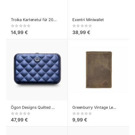
Troika Kartenetui für 20 Karten rot
Exentri Miniwallet
Rating:
Rating:
0%
0%
14,99 €
38,99 €
Ögon Designs Quilted Button Card Case Kartenetui Aluminium Navy-Blue
Greenburry Vintage Leder Kartenetui
Rating:
Rating:
0%
0%
47,99 €
9,99 €