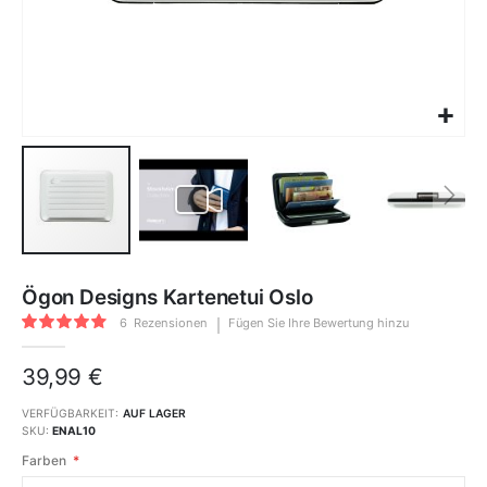
Zum
Anfang
Ögon Designs Kartenetui Oslo
der
Bildgalerie
Bewertung:
springen
6
Rezensionen
Fügen Sie Ihre Bewertung hinzu
93
100
% of
39,99 €
VERFÜGBARKEIT:
AUF LAGER
SKU
ENAL10
Farben