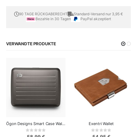
90 TAGE RÜCKGABERECHT
Standard-Versand nur 3,95 €
Bezahle in 30 Tagen
PayPal akzeptiert
VERWANDTE PRODUKTE
Ögon Designs Smart Case Wallet Large
Exentri Wallet
Rating:
Rating:
0%
0%
58,99 €
54,95 €