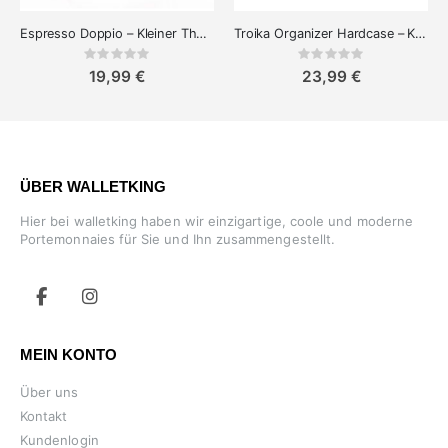
Espresso Doppio – Kleiner Thermobecher 160 ml
Troika Organizer Hardcase – Kabeltasche
Rating:
Rating:
0%
0%
19,99 €
23,99 €
ÜBER WALLETKING
Hier bei walletking haben wir einzigartige, coole und moderne
Portemonnaies für Sie und Ihn zusammengestellt.
MEIN KONTO
Über uns
Kontakt
Kundenlogin