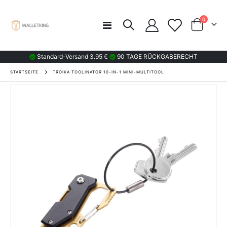
Artikel
0
Navigation
Wagen
umschalten
Standard-Versand 3.95 €
90 TAGE RÜCKGABERECHT
STARTSEITE
TROIKA TOOLINATOR 10-IN-1 MINI-MULTITOOL
Zum
Ende
der
Bildgalerie
springen