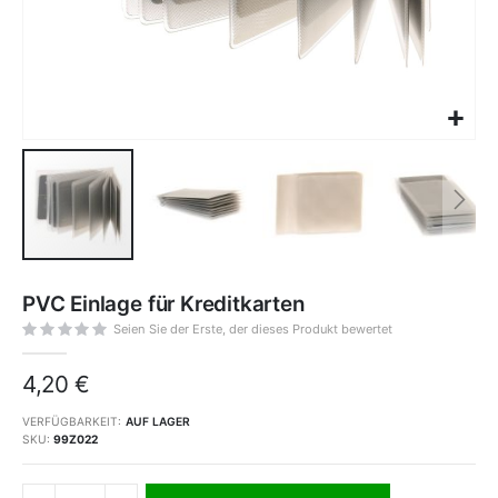
Zum
Anfang
PVC Einlage für Kreditkarten
der
Bildgalerie
springen
Seien Sie der Erste, der dieses Produkt bewertet
4,20 €
VERFÜGBARKEIT:
AUF LAGER
SKU
99Z022