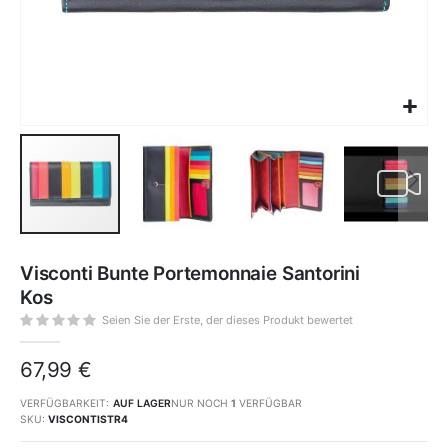
Zum
Anfang
Visconti Bunte Portemonnaie Santorini
der
Bildgalerie
Kos
springen
Seien Sie der Erste, der dieses Produkt bewertet
67,99 €
VERFÜGBARKEIT:
AUF LAGER
NUR NOCH
1
VERFÜGBAR
SKU
VISCONTISTR4