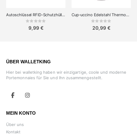
Autoschlüssel RFID-Schutzhülle für Keyless-Go
Cup-uccino Edelstahl Thermo-Becher - Ideal für Heißgetränke
Rating:
Rating:
0%
0%
9,99 €
20,99 €
ÜBER WALLETKING
Hier bei walletking haben wir einzigartige, coole und moderne
Portemonnaies für Sie und Ihn zusammengestellt.
MEIN KONTO
Über uns
Kontakt