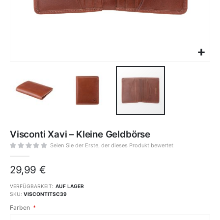
Zum
Anfang
Visconti Xavi – Kleine Geldbörse
der
Bildgalerie
springen
Seien Sie der Erste, der dieses Produkt bewertet
29,99 €
VERFÜGBARKEIT:
AUF LAGER
SKU
VISCONTITSC39
Farben