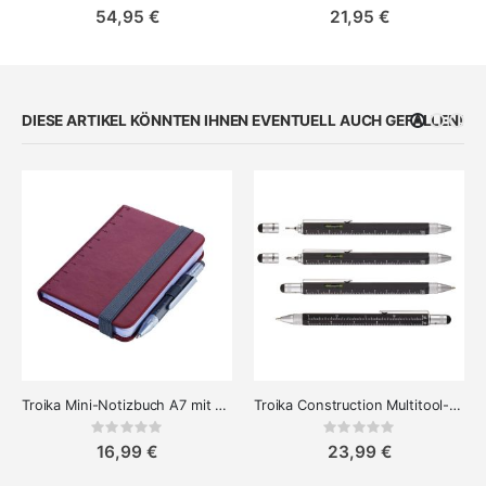
0%
0%
54,95 €
21,95 €
DIESE ARTIKEL KÖNNTEN IHNEN EVENTUELL AUCH GEFALLEN!
Troika Mini-Notizbuch A7 mit stift
Troika Construction Multitool-Stift – Werkzeugstift
Rating:
Rating:
0%
0%
16,99 €
23,99 €