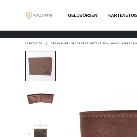
GELDBÖRSEN
KARTENETUI
STARTSEITE
GREENBURRY GELDBÖRSE VINTAGE SCHLANKES QUERFORM
Zum
Ende
der
Bildgalerie
springen