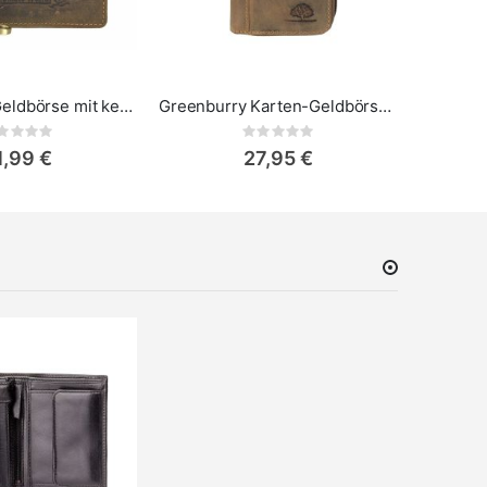
GreenBurry Geldbörse mit kette Vintage Leder Bike
Greenburry Karten-Geldbörse Vintage
Rating:
Rating:
0%
1,99 €
27,95 €