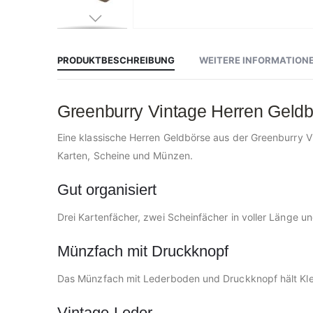
Zum
Anfang
der
Bildgalerie
PRODUKTBESCHREIBUNG
WEITERE INFORMATION
springen
Greenburry Vintage Herren Geld
Eine klassische Herren Geldbörse aus der Greenburry V
Karten, Scheine und Münzen.
Gut organisiert
Drei Kartenfächer, zwei Scheinfächer in voller Länge u
Münzfach mit Druckknopf
Das Münzfach mit Lederboden und Druckknopf hält Kleing
Vintage-Leder