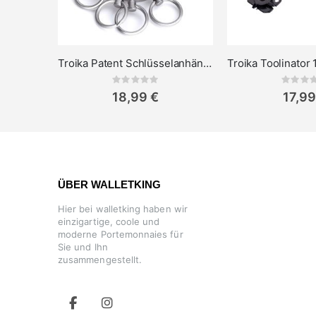
Troika Patent Schlüsselanhänger
Rating:
Rat
0%
0%
18,99 €
17,99
ÜBER WALLETKING
Hier bei walletking haben wir
einzigartige, coole und
moderne Portemonnaies für
Sie und Ihn
zusammengestellt.