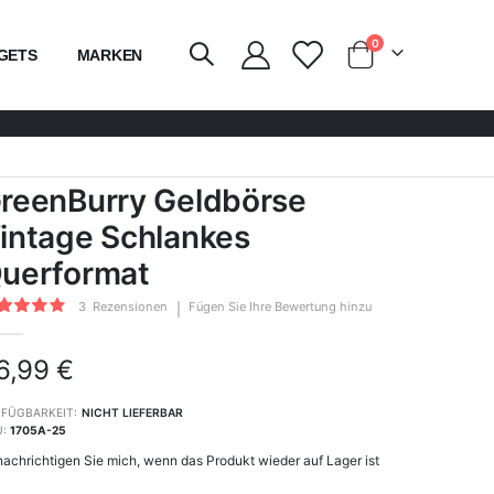
Artikel
0
GETS
MARKEN
Wagen
reenBurry Geldbörse
intage Schlankes
uerformat
wertung:
3
Rezensionen
Fügen Sie Ihre Bewertung hinzu
100
of
6,99 €
FÜGBARKEIT:
NICHT LIEFERBAR
U
1705A-25
achrichtigen Sie mich, wenn das Produkt wieder auf Lager ist