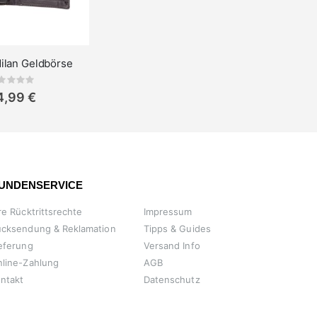
Milan Geldbörse
Rating:
4,99 €
UNDENSERVICE
re Rücktrittsrechte
Impressum
ücksendung & Reklamation
Tipps & Guides
eferung
Versand Info
line-Zahlung
AGB
ntakt
Datenschutz