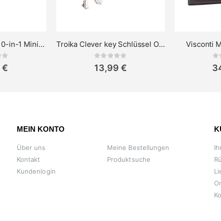
Troika Toolinator 10-in-1 Mini-Multitool Schwarz
Troika Clever key Schlüssel Organizer
Visconti 
ing:
Rating:
0%
0%
 €
13,99 €
3
MEIN KONTO
K
Über uns
Meine Bestellungen
Ih
Kontakt
Produktsuche
R
Kundenlogin
Li
On
Ko