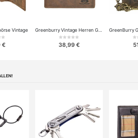
örse Vintage
Greenburry Vintage Herren Geldbörse
ing:
Rating:
0%
0%
 €
38,99 €
5
ALLEN!