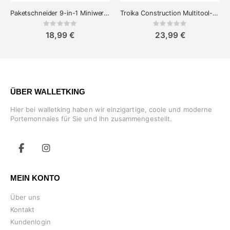
Paketschneider 9-in-1 Miniwerkzeug und Einkaufswagenmünze
Troika Construction Multitool-Stift – Werkzeugstift
Rating:
Rating:
0%
0%
18,99 €
23,99 €
ÜBER WALLETKING
Hier bei walletking haben wir einzigartige, coole und moderne
Portemonnaies für Sie und Ihn zusammengestellt.
MEIN KONTO
Über uns
Kontakt
Kundenlogin