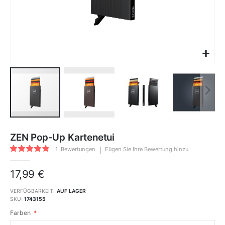
Zum
Anfang
ZEN Pop-Up Kartenetui
der
Bildgalerie
Bewertung:
springen
1
Bewertungen
Fügen Sie Ihre Bewertung hinzu
80
100
% of
17,99 €
VERFÜGBARKEIT:
AUF LAGER
SKU
1743155
Farben